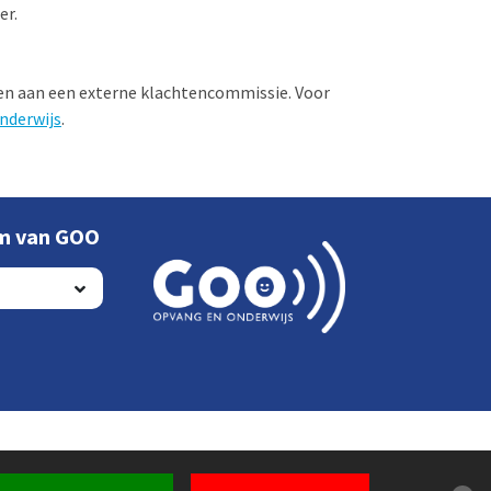
er.
ggen aan een externe klachtencommissie. Voor
nderwijs
.
um van GOO