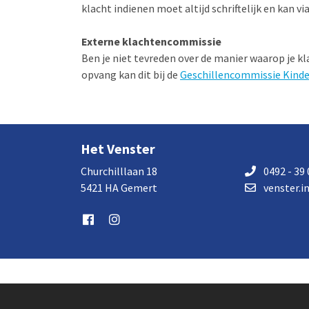
klacht indienen moet altijd schriftelijk en kan vi
Externe klachtencommissie
Ben je niet tevreden over de manier waarop je kl
opvang kan dit bij de
Geschillencommissie Kind
Het Venster
Churchilllaan 18
0492 - 39 
5421 HA Gemert
venster.i