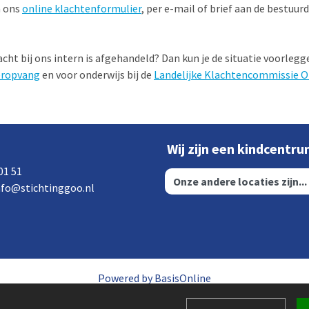
a ons
online klachtenformulier
, per e-mail of brief aan de bestuurd
acht bij ons intern is afgehandeld? Dan kun je de situatie voorle
eropvang
en voor onderwijs bij de
Landelijke Klachtencommissie O
Wij zijn een kindcentr
01 51
nfo@stichtinggoo.nl
Powered by BasisOnline